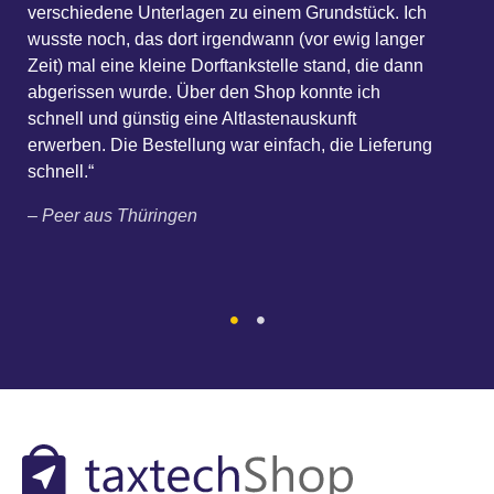
rschiedene Unterlagen zu einem Grundstück. Ich
Un
sste noch, das dort irgendwann (vor ewig langer
En
it) mal eine kleine Dorftankstelle stand, die dann
gerissen wurde. Über den Shop konnte ich
– 
hnell und günstig eine Altlastenauskunft
werben. Die Bestellung war einfach, die Lieferung
hnell.“
Peer aus Thüringen