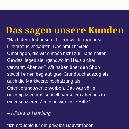
as sagen unsere Kunden
D
ach dem Tod unserer Eltern wollten wir unser
ternhaus verkaufen. Das braucht viele
terlagen, die wir einfach nicht zur Hand hatten.
wiss liegen sie irgendwo im Haus sicher
rwahrt. Aber wo? Wir haben über den Shop
”M
wohl einen beglaubigten Grundbuchauszug als
Da
ch die Marktwerteinschätzung als
Be
ientierungswert erworben. Das war völlig
wa
kompliziert und schnell. Vor allem aber uns in
„u
ner schweren Zeit eine wertvolle Hilfe.”
un
Hilda aus Hamburg
ei
di
ch brauchte für ein privates Bauvorhaben
Da